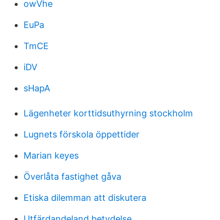
owVhe
EuPa
TmCE
iDV
sHapA
Lägenheter korttidsuthyrning stockholm
Lugnets förskola öppettider
Marian keyes
Överlåta fastighet gåva
Etiska dilemman att diskutera
Utfärdandeland betydelse