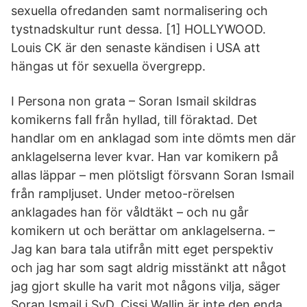
sexuella ofredanden samt normalisering och
tystnadskultur runt dessa. [1] HOLLYWOOD.
Louis CK är den senaste kändisen i USA att
hängas ut för sexuella övergrepp.
I Persona non grata – Soran Ismail skildras
komikerns fall från hyllad, till föraktad. Det
handlar om en anklagad som inte dömts men där
anklagelserna lever kvar. Han var komikern på
allas läppar – men plötsligt försvann Soran Ismail
från rampljuset. Under metoo-rörelsen
anklagades han för våldtäkt – och nu går
komikern ut och berättar om anklagelserna. –
Jag kan bara tala utifrån mitt eget perspektiv
och jag har som sagt aldrig misstänkt att något
jag gjort skulle ha varit mot någons vilja, säger
Soran Ismail i SvD. Cissi Wallin är inte den enda