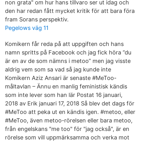
non grata" om hur hans tillvaro ser ut idag och
den har redan fått mycket kritik för att bara föra
fram Sorans perspektiv.
Pegelows väg 11
Komikern får reda på att uppgiften och hans
namn spritts på Facebook och jag fick höra ”du
är en av de som nämns i metoo” men jag visste
aldrig vem som sa vad så jag kunde inte
Komikern Aziz Ansari är senaste #MeToo-
måltavlan – Ännu en manlig feministisk kändis
som inte lever som han lär Postat 16 januari,
2018 av Erik januari 17, 2018 Så blev det dags för
#MeToo att peka ut en kändis igen. #metoo, eller
#MeToo, även metoo-rörelsen eller bara metoo,
från engelskans "me too" för "jag också", är en
rörelse som vill uppmärksamma och verka mot